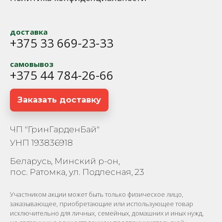
доставка
+375 33 669-23-33
самовывоз
+375 44 784-26-66
Заказать доставку
ЧП "ГринГарденБай"
УНП 193836918
Беларусь, Минский р-он,
пос. Ратомка, ул. Подлесная, 23
Участником акции может быть только физическое лицо,
заказывающее, приобретающие или использующее товар
исключительно для личных, семейных, домашних и иных нужд,