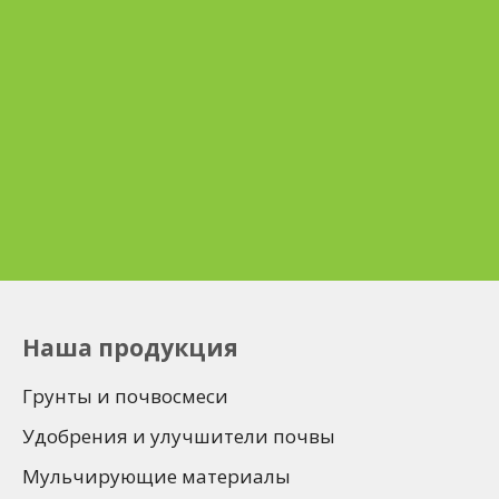
Заказать доставку
Нужна доставка?
Звоните:
+375 33 669-23-33
Нужен самовывоз?
Звоните:
+375 44 784-26-66
Наша продукция
Грунты и почвосмеси
Удобрения и улучшители почвы
Мульчирующие материалы