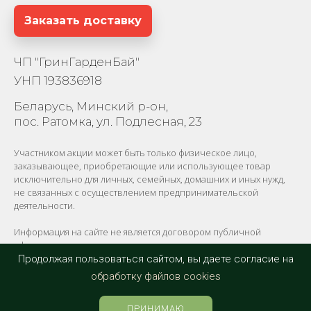
Заказать доставку
ЧП "ГринГарденБай"
УНП 193836918
Беларусь, Минский р-он,
пос. Ратомка, ул. Подлесная, 23
Участником акции может быть только физическое лицо,
заказывающее, приобретающие или использующее товар
исключительно для личных, семейных, домашних и иных нужд,
не связанных с осуществлением предпринимательской
деятельности.
Информация на сайте не является договором публичной
оферты.
Продолжая пользоваться сайтом, вы даете согласие на
обработку файлов cookies
© 2026 | Копирование материалов запрещено
ПРИНИМАЮ